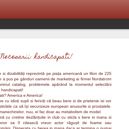
Cer
Dan Nica și bani
Anul este al stelelor cazatoare.
N-are motive, nu
Necesarii: handicapati!
oamenii, nici loc
Sunt multe dorințe de împlinit.
leagă nimic.
De cand aștept roua sa o vad oe
Pentru el a fost 
 si dizabilități reprezintă pe piața americană un filon de 225
ghiocei, cu parfumul lor crud
management si i-
re a pus pe gânduri oamenii de marketing ai firmei Nordatrom
primul catalog, problemele apărând la momentul selectări
i
proaspta,
excepțional, tot
 handicapati!
extrem de discret
ti? America e America!
Ca sa ti aduc cafeaua si sa i
 cu idioți supli si fericiți că beau bere si de prietenie isi vor
privim de la ferestra deschisă.
Alaturi de Eugen
sticlele ca să își securizeze european anusurile si prostatele.
subiect de studiu
manechinelor, nuu, ei fac doar au metabolism de model.
Cad stele deja de pe cer peste
mă cu cretine dezlănțuite in club cu sticla s bere in mana si
dealuri...
Polen
Samagon
sonor sa îl citească vreun actor răgușit de foame sau
 români. Disperata cu berea in mana daca ar termina o numai