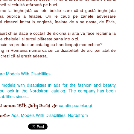
uncă si celulită atârnată pe buci.
Pe trandafirul pielii tale,
Din pragul taigal
ame la înghețată cu fete beldie care când gustă înghețata
fereastră,
ea publică a felatiei. Ori le cauti pe zânele adversare
E polenul sarutului meu așezat,
i cintezoi imitat in engleză, înainte de a se naste, de Elvis,
Pe geam se scurg
Ca o stea care cade in mare,
ceai,
urt chiar daca e coctail de dioxină si alta va face reclamă la
 cheltuieli si turcul plătește pana intr o zi.
Dintr o cale lactee pusa pe
E vremea cand el
ebuie sa produci un catalog cu handicapați manechine?
infiorat!
cedri după cerboa
ng in România numai că cei cu dizabilități de aici par atât de
ă crezi că ai greșit adeasa.
Si mușchiul are c
proaspăt ca in lu
e Models With Disabilities
Cizmar
Vocea ta, femeie!
d models with disabilities in ads for the fashion and beauty
you look in the Nordstrom catalog. The company has been
Mă fac cizmar
In galeria asta a suspinului iubirii
bilities since...
in anotimpul
tu femeie cred ca ai o nota scrisă
catalin poalelungi
tă acum
18th July 2014
de
asta,
cu vocea ta.
Ads
Models With Disabilities
Nordstrom
hete:
Sa ti pun la
călcâie pingele
cu săruturilr